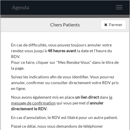
Agenda
Chers Patients
Fermer
Si vous prenez un RDV pour une personne ayant
moins de 18 ans
En cas de difficultés, vous pouvez toujours annuler votre
rendez-vous jusqu'à
48 heures avant
la date et l'heure du
Veuillez prendre contact avec notre secrétariat au
02/743 07
80
RDV.
Pour ce faire, cliquer sur "Mes Rendez-Vous" dans le titre de
Mes Préférences
la page.
Choix du praticien
Suivez les indications afin de vous identifier. Vous pourrez
annuler, confirmer ou consulter directement votre RDV pris
en ligne.
Nous avons également mis en place
un lien direct
dans
le
message de confirmation
qui vous permet d'
annuler
directement le RDV
.
En cas d’annulation, le RDV est libéré pour un autre patient.
Choix de la date et de l'heure
Passé ce délai, nous vous demandons de téléphoner