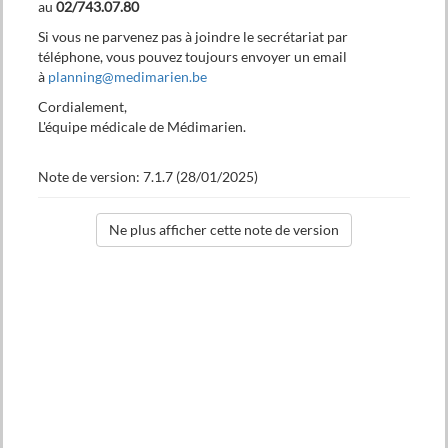
au
02/743.07.80
Si vous ne parvenez pas à joindre le secrétariat par
téléphone, vous pouvez toujours envoyer un email
à
planning@medimarien.be
Cordialement,
Formulaire de la demande
L'équipe médicale de Médimarien.
Note de version: 7.1.7 (28/01/2025)
Envoyer
Veuillez choisir un praticien
Cardiologie
Chirurgie Orthopédique
Chirurgie vasculaire