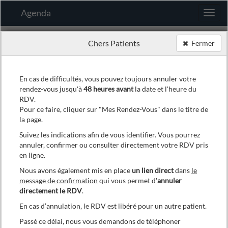
Agenda
Chers Patients
Fermer
Si vous prenez un RDV pour une personne ayant
moins de 18 ans
En cas de difficultés, vous pouvez toujours annuler votre
rendez-vous jusqu'à
48 heures avant
la date et l'heure du
Veuillez prendre contact avec notre secrétariat au
02/743 07
80
RDV.
Pour ce faire, cliquer sur "Mes Rendez-Vous" dans le titre de
Mes Préférences
la page.
Choix du praticien
Suivez les indications afin de vous identifier. Vous pourrez
annuler, confirmer ou consulter directement votre RDV pris
en ligne.
Mr Jordane Bolle-Abrard
Nous avons également mis en place
un lien direct
dans
le
message de confirmation
qui vous permet d'
annuler
directement le RDV
.
En cas d’annulation, le RDV est libéré pour un autre patient.
Choix de la date et de l'heure
Passé ce délai, nous vous demandons de téléphoner