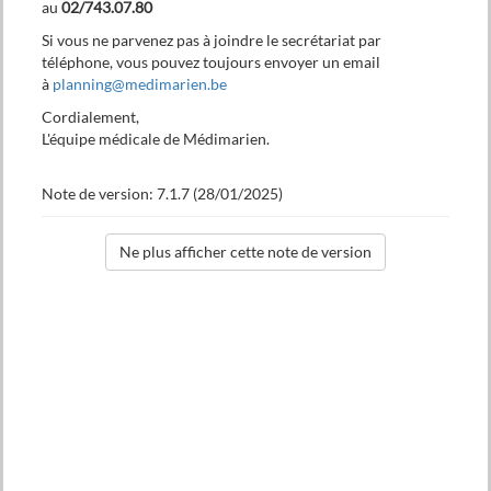
au
02/743.07.80
Si vous ne parvenez pas à joindre le secrétariat par
téléphone, vous pouvez toujours envoyer un email
à
planning@medimarien.be
Cordialement,
Formulaire de la demande
L'équipe médicale de Médimarien.
Note de version: 7.1.7 (28/01/2025)
Envoyer
Veuillez sélectionner une heure de rendez-vous
Juillet
Septembre
2026
2026
Lu
Ma
Me
Je
Ve
Sa
Di