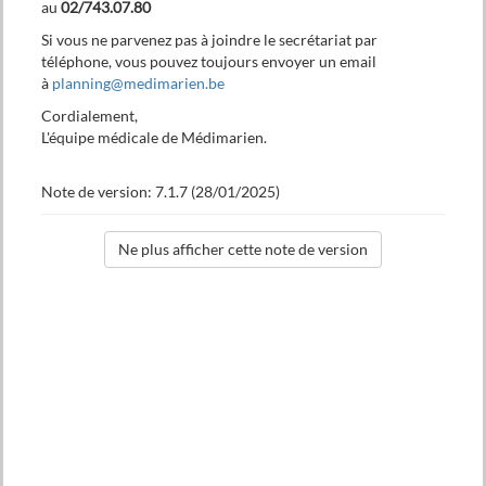
au
02/743.07.80
Si vous ne parvenez pas à joindre le secrétariat par
téléphone, vous pouvez toujours envoyer un email
à
planning@medimarien.be
Cordialement,
Formulaire de la demande
L'équipe médicale de Médimarien.
Note de version: 7.1.7 (28/01/2025)
Envoyer
Veuillez sélectionner une heure de rendez-vous
Juillet
Septembre
2026
2026
Lu
Ma
Me
Je
Ve
Sa
Di