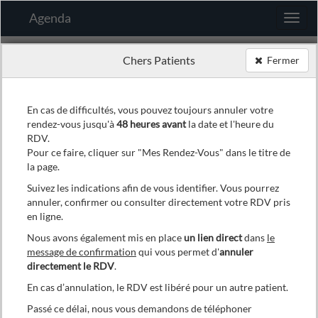
Agenda
Chers Patients
Fermer
Si vous prenez un RDV pour une personne ayant
moins de 18 ans
En cas de difficultés, vous pouvez toujours annuler votre
rendez-vous jusqu'à
48 heures avant
la date et l'heure du
Veuillez prendre contact avec notre secrétariat au
02/743 07
80
RDV.
Pour ce faire, cliquer sur "Mes Rendez-Vous" dans le titre de
Mes Préférences
la page.
Choix du praticien
Suivez les indications afin de vous identifier. Vous pourrez
annuler, confirmer ou consulter directement votre RDV pris
en ligne.
Mr Arthur Schuiten
Nous avons également mis en place
un lien direct
dans
le
message de confirmation
qui vous permet d'
annuler
directement le RDV
.
En cas d’annulation, le RDV est libéré pour un autre patient.
Choix de la date et de l'heure
Passé ce délai, nous vous demandons de téléphoner